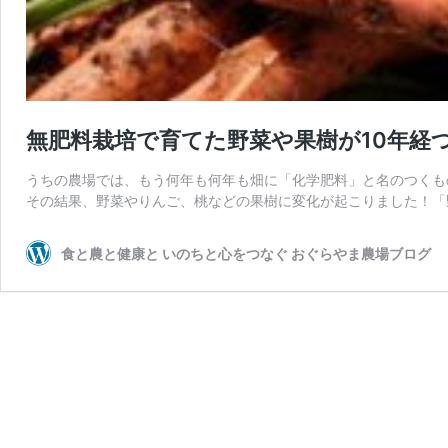
無肥料栽培で育てた野菜や果樹が10年経
うちの農場では、もう何年も何年も畑に「化学肥料」と名のつくも
その結果、野菜やりんご、桃などの果樹に変化が起こりました！「
食と農と健康と いのちと心をつなぐ おぐらやま農場ブログ