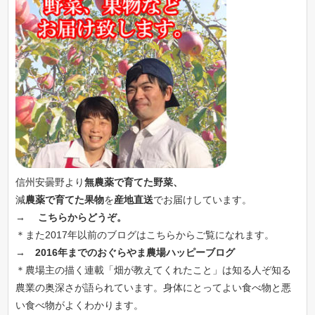
信州安曇野より
無農薬で育てた野菜、
減
農薬で育てた果物
を
産地直送
でお届けしています。
→
こちらからどうぞ。
＊また2017年以前のブログはこちらからご覧になれます。
→
2016年までのおぐらやま農場ハッピーブログ
＊農場主の描く連載「畑が教えてくれたこと」は知る人ぞ知る
農業の奥深さが語られています。身体にとってよい食べ物と悪
い食べ物がよくわかります。