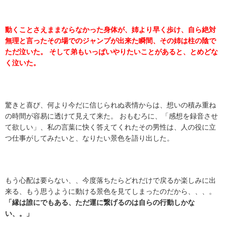
動くことさえままならなかった身体が、姉より早く歩け、自ら絶対
無理と言ったその場でのジャンプが出来た瞬間、その姉は柱の陰で
ただ泣いた。 そして弟もいっぱいやりたいことがあると、とめどな
く泣いた。
驚きと喜び、何より今だに信じられぬ表情からは、想いの積み重ね
の時間が容易に透けて見えて来た。 おもむろに、「感想を録音させ
て欲しい」、私の言葉に快く答えてくれたその男性は、人の役に立
つ仕事がしてみたいと、なりたい景色を語り出した。
もう心配は要らない、、今度落ちたらどれだけで戻るか楽しみに出
来る、もう思うように動ける景色を見てしまったのだから、、、。
「縁は誰にでもある、ただ運に繋げるのは自らの行動しかな
い、。」