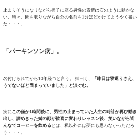
止まりそうになりながら椅子に座る男性の表情は石のように動かな
い、時々、間を取りながら自分の名前を1分ほどかけてようやく書い
た・・・。
「パーキンソン病」。
名付けられてから10年経つと言う。 姉曰く、
「昨日は寝返りさえ、
うてないほど固まっていました」と涙ぐむ。
実に
この僅か1時間後に、男性の止まっていた人生の時計が再び動き
出し、諦めきった姉の顔が歓喜に変わりレッスン後、笑いながら皆
んなでコーヒーを飲める
とは、私以外には夢にも思わなかっただろ
う・・・。