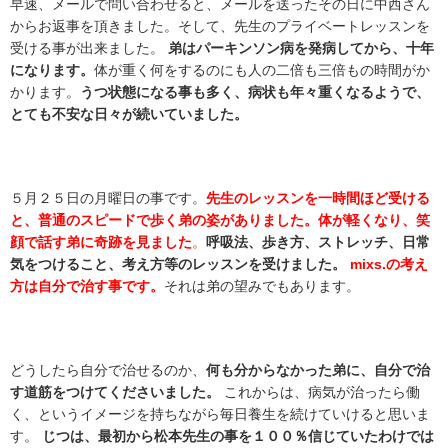
早速、メールで問い合わせると、メールを送ったその日に中西さん
からお返事を頂きました。そして、先生のプライベートレッスンを
受ける事が出来ました。
弟はパーキンソン病を発病してから、十年
になります。
体が重く何をするのにも人の二倍も三倍もの時間がか
かります。
うつ状態になる事も多く、病状も年々重くなるようで、
とても不安な日々が続いていました。
５月２５日の月曜日の事です。
先生のレッスンを一時間ほど受ける
と、普通のスピードで歩く弟の姿がありました。体が軽くなり、笑
顔で話す弟に奇跡を見ました
。
呼吸法、歩き方、ストレッチ、日常
気をつけること、考え方等のレッスンを受けました。
mixs.の考え
方は自分で治す事です。
それは弟の望みでもあります。
どうしたら自分で治せるのか、
何も分からなかった弟に、自分で治
す道筋をつけてくださいました。
これからは、病気が治ったら働
く、というイメージを持ちながら毎日養生を続けていけると思いま
す。
じつは、最初から松本先生の事を１００％信じていたわけでは