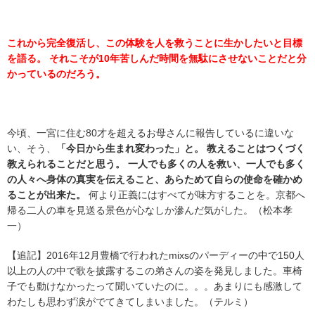
これから完全復活し、この体験を人を救うことに生かしたいと目標
を語る。 それこそが10年苦しんだ時間を無駄にさせないことだと分
かっているのだろう。
今頃、一宮に住む80才を超えるお母さんに報告しているに違いな
い、そう、
「今日から生まれ変わった」と。 教えることはつくづく
教えられることだと思う。 一人でも多くの人を救い、一人でも多く
の人々へ身体の真実を伝えること、あらためて自らの使命を確かめ
ることが出来た。
何より正義にはすべてが味方することを。京都へ
帰る二人の車を見送る景色が心なしか滲んだ気がした。（松本孝
一）
【追記】2016年12月豊橋で行われたmixsのパーディーの中で150人
以上の人の中で歌を披露するこの弟さんの姿を発見しました。車椅
子でも動けなかったって聞いていたのに。。。あまりにも感激して
わたしも思わず涙がでてきてしまいました。（テルミ）