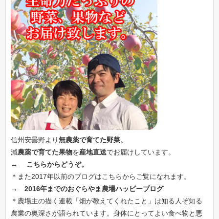
信州安曇野より
無農薬で育てた野菜、
減
農薬で育てた果物
を
産地直送
でお届けしています。
→
こちらからどうぞ。
＊また2017年以前のブログはこちらからご覧になれます。
→
2016年までのおぐらやま農場ハッピーブログ
＊農場主の描く連載「畑が教えてくれたこと」は知る人ぞ知る
農業の奥深さが語られています。身体にとってよい食べ物と悪