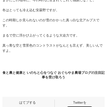
まさにこの地球に、今の時代に生まれてこれて感謝だな」と。
冬はとっても冷え込む安曇野ですが、
この時期しか見られないのが雪のかかった真っ白な北アルプスで
す。
まるで空に浮かび上がってくるような大迫力です。
真っ青な空と雪景色のコントラストがなんとも言えず、美しいんで
すよ。
食と農と健康と いのちと心をつなぐ おぐらやま農場ブログの
注目記
事
を受け取ろう