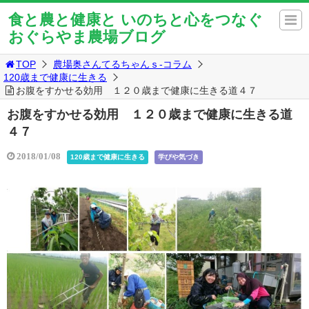
食と農と健康と いのちと心をつなぐ
おぐらやま農場ブログ
TOP
農場奥さんてるちゃんｓ-コラム
120歳まで健康に生きる
お腹をすかせる効用 １２０歳まで健康に生きる道４７
お腹をすかせる効用 １２０歳まで健康に生きる道
４７
2018/01/08
120歳まで健康に生きる
学びや気づき