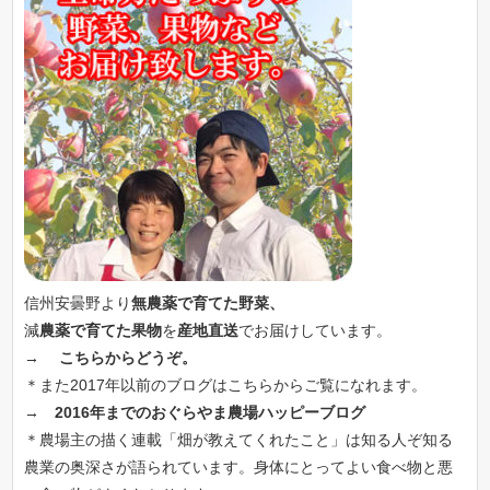
信州安曇野より
無農薬で育てた野菜、
減
農薬で育てた果物
を
産地直送
でお届けしています。
→
こちらからどうぞ。
＊また2017年以前のブログはこちらからご覧になれます。
→
2016年までのおぐらやま農場ハッピーブログ
＊農場主の描く連載「畑が教えてくれたこと」は知る人ぞ知る
農業の奥深さが語られています。身体にとってよい食べ物と悪