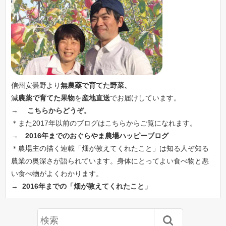
信州安曇野より
無農薬で育てた野菜、
減
農薬で育てた果物
を
産地直送
でお届けしています。
→
こちらからどうぞ。
＊また2017年以前のブログはこちらからご覧になれます。
→
2016年までのおぐらやま農場ハッピーブログ
＊農場主の描く連載「畑が教えてくれたこと」は知る人ぞ知る
農業の奥深さが語られています。身体にとってよい食べ物と悪
い食べ物がよくわかります。
→
2016年までの「畑が教えてくれたこと」