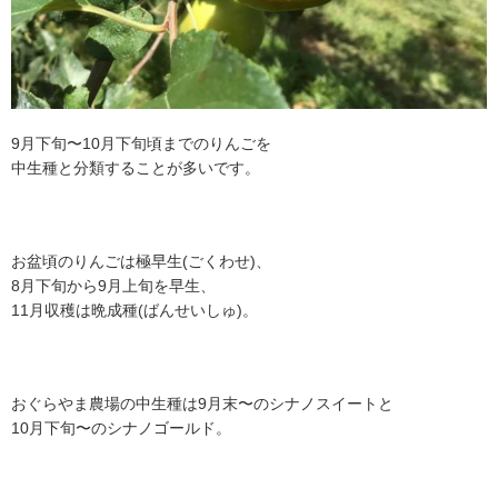
9月下旬〜10月下旬頃までのりんごを
中生種と分類することが多いです。
お盆頃のりんごは極早生(ごくわせ)、
8月下旬から9月上旬を早生、
11月収穫は晩成種(ばんせいしゅ)。
おぐらやま農場の中生種は9月末〜のシナノスイートと
10月下旬〜のシナノゴールド。