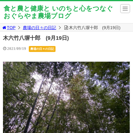
食と農と健康と いのちと心をつなぐ
おぐらやま農場ブログ
TOP
農場の日々の日記
木六竹八塀十郎 (9月19日)
木六竹八塀十郎 (9月19日)
2021/09/19
農場の日々の日記