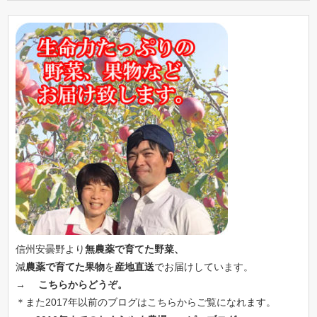
信州安曇野より
無農薬で育てた野菜、
減
農薬で育てた果物
を
産地直送
でお届けしています。
→
こちらからどうぞ。
＊また2017年以前のブログはこちらからご覧になれます。