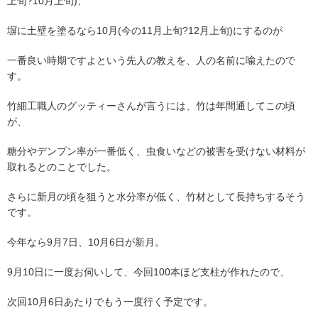
上旬?10月上旬)、
塀に土壁を塗るなら10月(今の11月上旬?12月上旬)にするのが
一番良い時期ですよという先人の教えを、人の名前に喩えたので
す。
竹細工職人のグッティーさんが言うには、竹は年間通してこの頃
が、
糖分やデンプン率が一番低く、虫食いなどの被害を受けない材料が
取れるとのことでした。
さらに新月の頃を狙うと水分率が低く、竹材として長持ちするそう
です。
今年なら9月7日、10月6日が新月。
9月10日に一度お伺いして、今回100本ほど支柱が作れたので、
次回10月6日あたりでもう一度行く予定です。